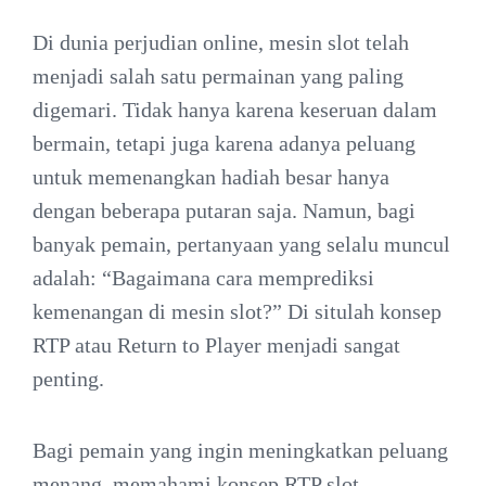
Di dunia perjudian online, mesin slot telah
menjadi salah satu permainan yang paling
digemari. Tidak hanya karena keseruan dalam
bermain, tetapi juga karena adanya peluang
untuk memenangkan hadiah besar hanya
dengan beberapa putaran saja. Namun, bagi
banyak pemain, pertanyaan yang selalu muncul
adalah: “Bagaimana cara memprediksi
kemenangan di mesin slot?” Di situlah konsep
RTP atau Return to Player menjadi sangat
penting.
Bagi pemain yang ingin meningkatkan peluang
menang, memahami konsep RTP slot