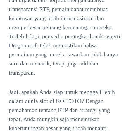
transparansi RTP, pemain dapat membuat
keputusan yang lebih informasional dan
memperbesar peluang kemenangan mereka.
Terlebih lagi, penyedia perangkat lunak seperti
Dragoonsoft telah memastikan bahwa
permainan yang mereka tawarkan tidak hanya
seru dan menarik, tetapi juga adil dan
transparan.
Jadi, apakah Anda siap untuk menggali lebih
dalam dunia slot di KOITOTO? Dengan
pemahaman tentang RTP dan strategi yang
tepat, Anda mungkin saja menemukan
keberuntungan besar yang sudah menanti.