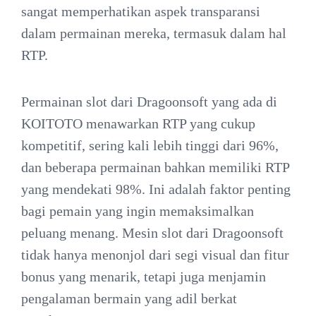
sangat memperhatikan aspek transparansi
dalam permainan mereka, termasuk dalam hal
RTP.
Permainan slot dari Dragoonsoft yang ada di
KOITOTO menawarkan RTP yang cukup
kompetitif, sering kali lebih tinggi dari 96%,
dan beberapa permainan bahkan memiliki RTP
yang mendekati 98%. Ini adalah faktor penting
bagi pemain yang ingin memaksimalkan
peluang menang. Mesin slot dari Dragoonsoft
tidak hanya menonjol dari segi visual dan fitur
bonus yang menarik, tetapi juga menjamin
pengalaman bermain yang adil berkat