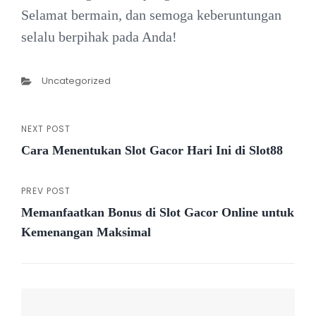
Selamat bermain, dan semoga keberuntungan
selalu berpihak pada Anda!
Categories
Uncategorized
NEXT POST
Post
Next
Cara Menentukan Slot Gacor Hari Ini di Slot88
Post
navigation
PREV POST
Previous
Memanfaatkan Bonus di Slot Gacor Online untuk
Post
Kemenangan Maksimal