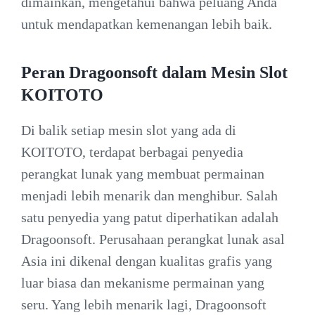
dimainkan, mengetahui bahwa peluang Anda
untuk mendapatkan kemenangan lebih baik.
Peran Dragoonsoft dalam Mesin Slot
KOITOTO
Di balik setiap mesin slot yang ada di
KOITOTO, terdapat berbagai penyedia
perangkat lunak yang membuat permainan
menjadi lebih menarik dan menghibur. Salah
satu penyedia yang patut diperhatikan adalah
Dragoonsoft. Perusahaan perangkat lunak asal
Asia ini dikenal dengan kualitas grafis yang
luar biasa dan mekanisme permainan yang
seru. Yang lebih menarik lagi, Dragoonsoft