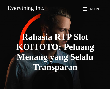
Everything Inc.
MENU
Rahasia RTP Slot
KOITOTO: Peluang
Menang yang Selalu
Transparan