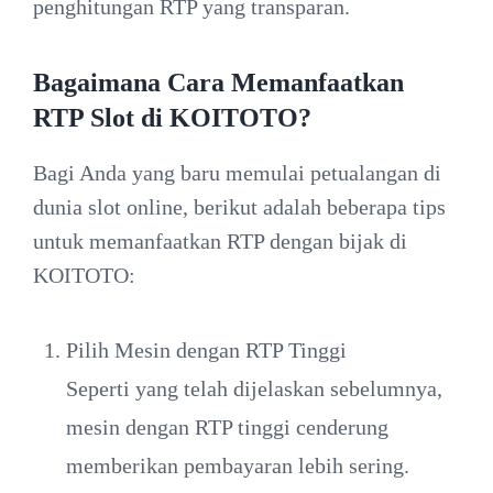
penghitungan RTP yang transparan.
Bagaimana Cara Memanfaatkan
RTP Slot di KOITOTO?
Bagi Anda yang baru memulai petualangan di
dunia slot online, berikut adalah beberapa tips
untuk memanfaatkan RTP dengan bijak di
KOITOTO:
Pilih Mesin dengan RTP Tinggi
Seperti yang telah dijelaskan sebelumnya,
mesin dengan RTP tinggi cenderung
memberikan pembayaran lebih sering.