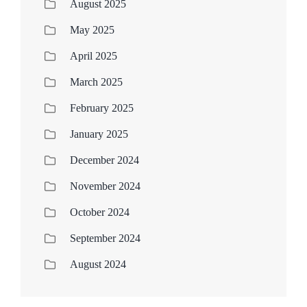
August 2025
May 2025
April 2025
March 2025
February 2025
January 2025
December 2024
November 2024
October 2024
September 2024
August 2024