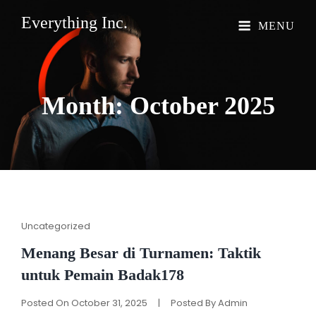
Everything Inc.
MENU
Month: October
2025
Cat
Uncategorized
Links
Menang Besar di Turnamen: Taktik
untuk Pemain Badak178
Posted On
October 31, 2025
|
Posted By
Admin