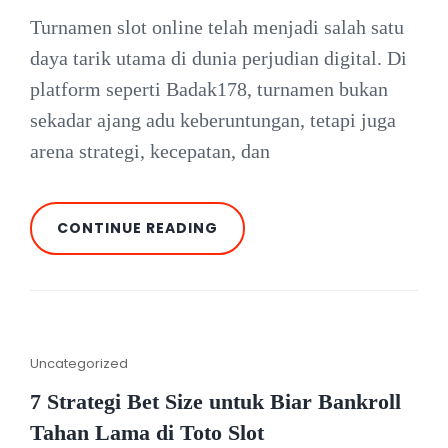
Turnamen slot online telah menjadi salah satu
daya tarik utama di dunia perjudian digital. Di
platform seperti Badak178, turnamen bukan
sekadar ajang adu keberuntungan, tetapi juga
arena strategi, kecepatan, dan
MENANG
CONTINUE READING
BESAR
DI
TURNAMEN:
TAKTIK
UNTUK
PEMAIN
BADAK178
Cat
Uncategorized
Links
7 Strategi Bet Size untuk Biar Bankroll
Tahan Lama di Toto Slot