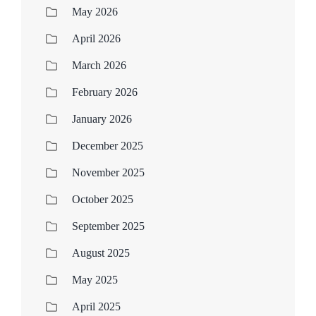
May 2026
April 2026
March 2026
February 2026
January 2026
December 2025
November 2025
October 2025
September 2025
August 2025
May 2025
April 2025