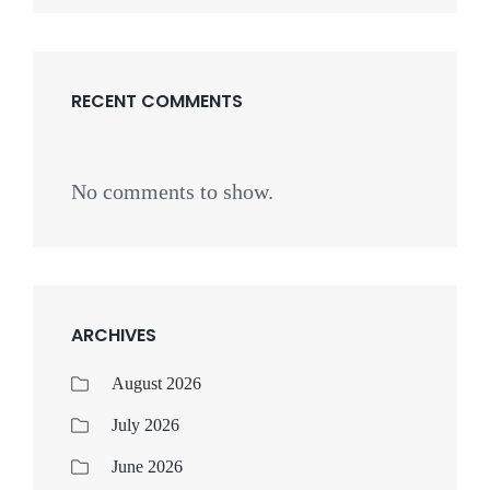
RECENT COMMENTS
No comments to show.
ARCHIVES
August 2026
July 2026
June 2026