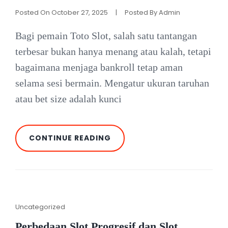
Posted On
October 27, 2025
|
Posted By
Admin
Bagi pemain Toto Slot, salah satu tantangan
terbesar bukan hanya menang atau kalah, tetapi
bagaimana menjaga bankroll tetap aman
selama sesi bermain. Mengatur ukuran taruhan
atau bet size adalah kunci
7
CONTINUE READING
STRATEGI
BET
SIZE
UNTUK
BIAR
BANKROLL
TAHAN
Cat
Uncategorized
LAMA
Links
DI
Perbedaan Slot Progresif dan Slot