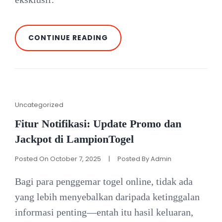
RAHASIA
CONTINUE READING
VIP
HOST
DI
ION
CASINO:
FASILITAS
EKSKLUSIF
Cat
Uncategorized
UNTUK
Links
HIGH
Fitur Notifikasi: Update Promo dan
ROLLER
Jackpot di LampionTogel
Posted On
October 7, 2025
|
Posted By
Admin
Bagi para penggemar togel online, tidak ada
yang lebih menyebalkan daripada ketinggalan
informasi penting—entah itu hasil keluaran,