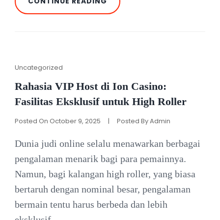
BELAJAR
CONTINUE READING
DARI
BIG
WINS:
STUDI
KASUS
KEMENANGAN
DI
Cat
Uncategorized
SLOT
Links
GACOR
Rahasia VIP Host di Ion Casino:
HARI
Fasilitas Eksklusif untuk High Roller
INI
Posted On
October 9, 2025
|
Posted By
Admin
Dunia judi online selalu menawarkan berbagai
pengalaman menarik bagi para pemainnya.
Namun, bagi kalangan high roller, yang biasa
bertaruh dengan nominal besar, pengalaman
bermain tentu harus berbeda dan lebih
eksklusif.