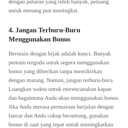
dengan putaran yang lebih banyak, peluang
untuk menang pun meningkat.
4. Jangan Terburu-Buru
Menggunakan Bonus
Bermain dengan bijak adalah kunci. Banyak
pemain tergoda untuk segera menggunakan
bonus yang diberikan tanpa memikirkan
dengan matang. Namun, jangan terburu-buru.
Luangkan waktu untuk merencanakan kapan
dan bagaimana Anda akan menggunakan bonus.
Jika Anda merasa permainan berjalan dengan
lancar dan Anda cukup beruntung, gunakan
bonus di saat yang tepat untuk meningkatkan