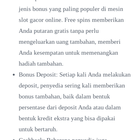
jenis bonus yang paling populer di mesin
slot gacor online. Free spins memberikan
Anda putaran gratis tanpa perlu
mengeluarkan uang tambahan, memberi
Anda kesempatan untuk memenangkan
hadiah tambahan.
Bonus Deposit: Setiap kali Anda melakukan
deposit, penyedia sering kali memberikan
bonus tambahan, baik dalam bentuk
persentase dari deposit Anda atau dalam
bentuk kredit ekstra yang bisa dipakai
untuk bertaruh.
Cashback: Beberapa penyedia juga