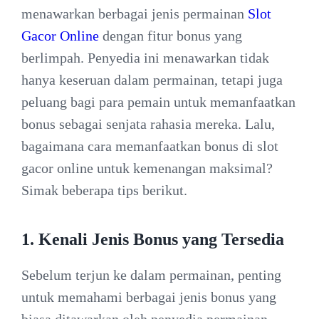
menawarkan berbagai jenis permainan
Slot
Gacor Online
dengan fitur bonus yang
berlimpah. Penyedia ini menawarkan tidak
hanya keseruan dalam permainan, tetapi juga
peluang bagi para pemain untuk memanfaatkan
bonus sebagai senjata rahasia mereka. Lalu,
bagaimana cara memanfaatkan bonus di slot
gacor online untuk kemenangan maksimal?
Simak beberapa tips berikut.
1. Kenali Jenis Bonus yang Tersedia
Sebelum terjun ke dalam permainan, penting
untuk memahami berbagai jenis bonus yang
biasa ditawarkan oleh penyedia permainan