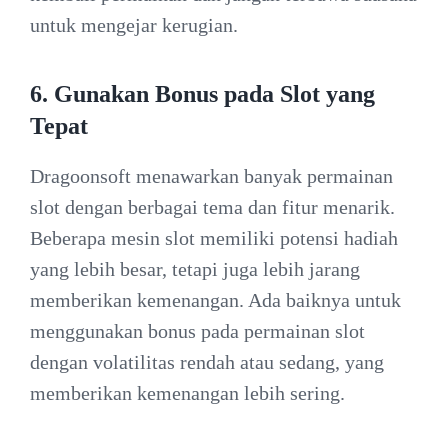
untuk mengejar kerugian.
6. Gunakan Bonus pada Slot yang
Tepat
Dragoonsoft menawarkan banyak permainan
slot dengan berbagai tema dan fitur menarik.
Beberapa mesin slot memiliki potensi hadiah
yang lebih besar, tetapi juga lebih jarang
memberikan kemenangan. Ada baiknya untuk
menggunakan bonus pada permainan slot
dengan volatilitas rendah atau sedang, yang
memberikan kemenangan lebih sering.