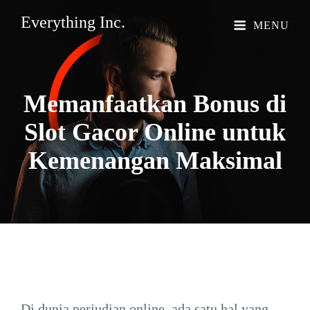
Everything Inc.
MENU
Memanfaatkan Bonus di
Slot Gacor Online untuk
Kemenangan
Maksimal
Di dunia perjudian online, ada satu hal yang