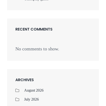
RECENT COMMENTS
No comments to show.
ARCHIVES
August 2026
July 2026