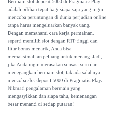
Bermain slot deposit 5000 di Pragmatic Play
adalah pilihan tepat bagi siapa saja yang ingin
mencoba peruntungan di dunia perjudian online
tanpa harus mengeluarkan banyak uang.
Dengan memahami cara kerja permainan,
seperti memilih slot dengan RTP tinggi dan
fitur bonus menarik, Anda bisa
memaksimalkan peluang untuk menang. Jadi,
jika Anda ingin merasakan sensasi seru dan
menegangkan bermain slot, tak ada salahnya
mencoba slot deposit 5000 di Pragmatic Play.
Nikmati pengalaman bermain yang
mengasyikkan dan siapa tahu, kemenangan
besar menanti di setiap putaran!