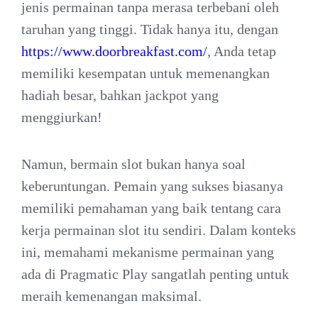
jenis permainan tanpa merasa terbebani oleh
taruhan yang tinggi. Tidak hanya itu, dengan
https://www.doorbreakfast.com/
, Anda tetap
memiliki kesempatan untuk memenangkan
hadiah besar, bahkan jackpot yang
menggiurkan!
Namun, bermain slot bukan hanya soal
keberuntungan. Pemain yang sukses biasanya
memiliki pemahaman yang baik tentang cara
kerja permainan slot itu sendiri. Dalam konteks
ini, memahami mekanisme permainan yang
ada di Pragmatic Play sangatlah penting untuk
meraih kemenangan maksimal.