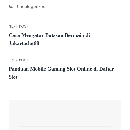
Categories
Uncategorized
NEXT POST
Post
Next
Cara Mengatur Batasan Bermain di
Post
navigation
Jakartaslot88
PREV POST
Previous
Panduan Mobile Gaming Slot Online di Daftar
Post
Slot