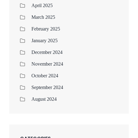
April 2025
March 2025
February 2025
January 2025
December 2024
November 2024
October 2024
September 2024
August 2024