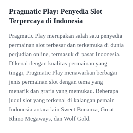
Pragmatic Play: Penyedia Slot
Terpercaya di Indonesia
Pragmatic Play merupakan salah satu penyedia
permainan slot terbesar dan terkemuka di dunia
perjudian online, termasuk di pasar Indonesia.
Dikenal dengan kualitas permainan yang
tinggi, Pragmatic Play menawarkan berbagai
jenis permainan slot dengan tema yang
menarik dan grafis yang memukau. Beberapa
judul slot yang terkenal di kalangan pemain
Indonesia antara lain Sweet Bonanza, Great
Rhino Megaways, dan Wolf Gold.