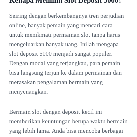
Kenapa Memilih Slot Deposit 5000?
Seiring dengan berkembangnya tren perjudian
online, banyak pemain yang mencari cara
untuk menikmati permainan slot tanpa harus
mengeluarkan banyak uang. Inilah mengapa
slot deposit 5000 menjadi sangat populer.
Dengan modal yang terjangkau, para pemain
bisa langsung terjun ke dalam permainan dan
merasakan pengalaman bermain yang
menyenangkan.
Bermain slot dengan deposit kecil ini
memberikan keuntungan berupa waktu bermain
yang lebih lama. Anda bisa mencoba berbagai