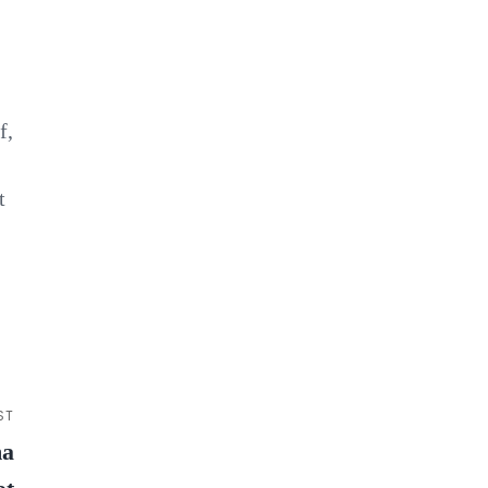
f,
t
ST
ma