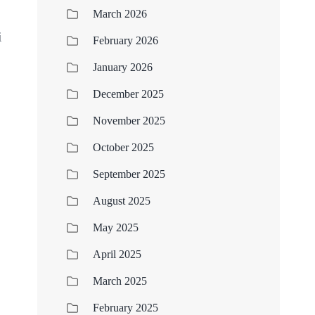
March 2026
i
February 2026
January 2026
December 2025
November 2025
October 2025
September 2025
August 2025
May 2025
April 2025
March 2025
February 2025