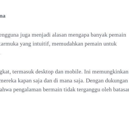
na
pengguna juga menjadi alasan mengapa banyak pemain
ntarmuka yang intuitif, memudahkan pemain untuk
.
gkat, termasuk desktop dan mobile. Ini memungkinkan
 mereka kapan saja dan di mana saja. Dengan dukungan
ahwa pengalaman bermain tidak terganggu oleh batasa