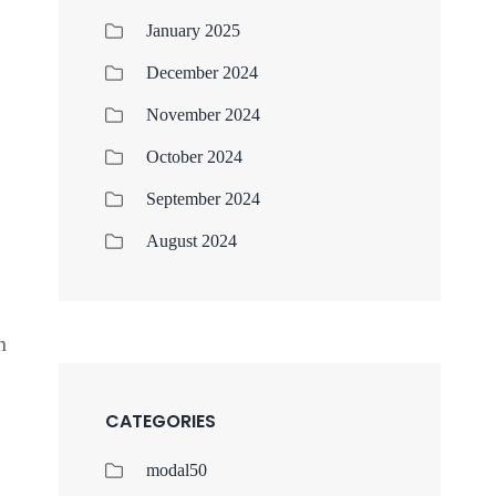
January 2025
December 2024
November 2024
October 2024
September 2024
August 2024
n
CATEGORIES
modal50