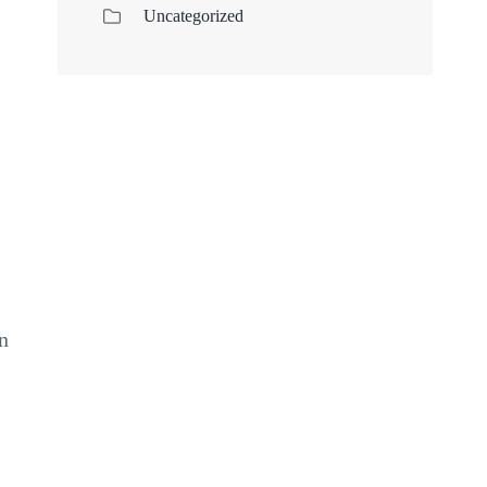
Uncategorized
n