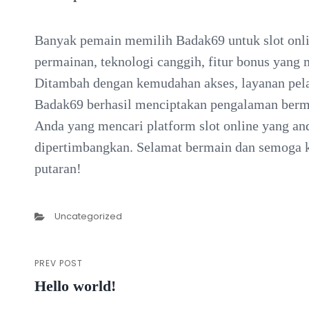
Banyak pemain memilih Badak69 untuk slot onli
permainan, teknologi canggih, fitur bonus yang 
Ditambah dengan kemudahan akses, layanan pela
Badak69 berhasil menciptakan pengalaman ber
Anda yang mencari platform slot online yang an
dipertimbangkan. Selamat bermain dan semoga k
putaran!
Categories
Uncategorized
PREV POST
Post
Previous
Hello world!
Post
navigation