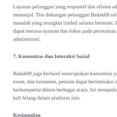
Layanan pelanggan yang responsif dan efisien a
menonjol. Tim dukungan pelanggan Badak69 sela
masalah yang mungkin timbul selama bermain. 
dapat merasa nyaman dan fokus pada permainan 
administrasi.
7. Komunitas dan Interaksi Sosial
Badak69 juga berhasil menciptakan komunitas ya
event, dan turnamen, pemain dapat berinteraksi
berkompetisi dalam berbagai acara. Ini menamba
kali hilang dalam platform lain.
Kesimpulan