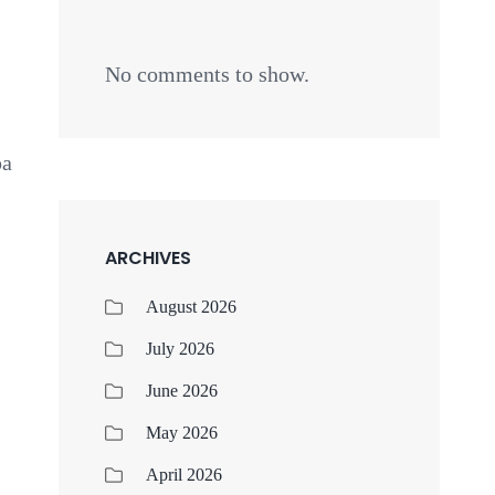
No comments to show.
pa
ARCHIVES
August 2026
July 2026
June 2026
May 2026
April 2026