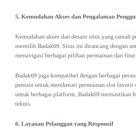
5. Kemudahan Akses dan Pengalaman Penggu
Kemudahan akses dan desain situs yang ramah 
memilih Badak69. Situs ini dirancang dengan a
menavigasi berbagai pilihan permainan dan fitur
Badak69 juga kompatibel dengan berbagai peran
pemain untuk menikmati permainan slot favorit
untuk berbagai platform, Badak69 memastikan b
teknis.
6. Layanan Pelanggan yang Responsif